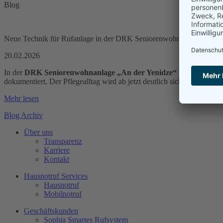
Blog
Neue Technik für Rufanlage in der DRK Seniorenwohnanlage „An de
20.02.2026
In der
DRK Seniorenwohnanlage „An der Yenidze“ in Dresden 
dokumentiert. Der Pflegealltag wird ab jetzt deutlich sicherer und effi
Mehr lesen
Blog Archiv
Über uns
Transparenz
Karriere
Kontakt
Hausnotruf Services
Hausnotruf
Mobilnotruf
Geschäftskunden
Sophia Smartes Rufsystem