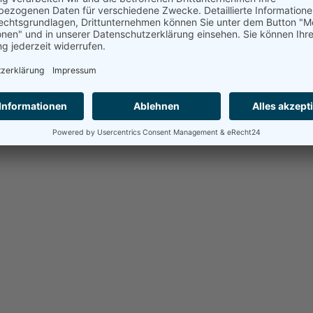
r Yenidze“ in Dresden
wurde
die Rufanlage und dazu gehörige bestehende Technik erneuert. Ke
zienter und das mit geringen Investitionskosten.