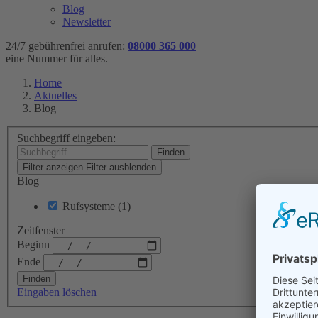
Blog
Newsletter
24/7 gebührenfrei anrufen:
08000
365
000
eine Nummer für alles.
Home
Aktuelles
Blog
Suchbegriff eingeben:
Filter anzeigen
Filter ausblenden
Blog
Rufsysteme (1)
Zeitfenster
Beginn
Ende
Eingaben löschen